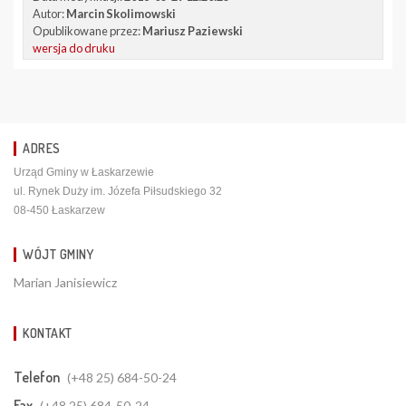
Autor:
Marcin Skolimowski
Opublikowane przez:
Mariusz Paziewski
wersja do druku
ADRES
Urząd Gminy w Łaskarzewie
ul. Rynek Duży im. Józefa Piłsudskiego 32
08-450 Łaskarzew
WÓJT GMINY
Marian Janisiewicz
KONTAKT
Telefon
(+48 25) 684-50-24
Fax
(+48 25) 684-50-24