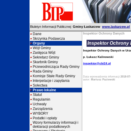
Biuletyn Informacji Publicznej
Gminy Łaskarzew
www.laskarzew.pl
Inspektor Ochrony Danych
Dane
Skrzynka Podawcza
Inspektor Ochrony
Organy
Wójt Gminy
Inspektor Ochrony Danych w Urz
Zastępca Wójt
Sekretarz Gminy
p. Łukasz Kalinowski
Skarbnik Gminy
inspektor@cbi24.pl
Przewodnicząca Rady Gminy
Rada Gminy
Komisje Stałe Rady Gminy
Data wprowadzenia informacji
2018-07-
autor:
Mariusz Paziewski
Interpelacje i zapytania
Sołectwa
Prawo lokalne
Statut
Regulamin
Uchwały
Zarządzenia
WYBORY
Podatki i opłaty
Wzory formularzy informacji i
deklaracji podatkowych