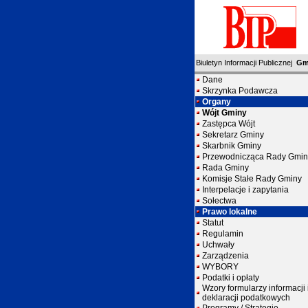
Biuletyn Informacji Publicznej
Gm
Dane
Skrzynka Podawcza
Organy
Wójt Gminy
Zastępca Wójt
Sekretarz Gminy
Skarbnik Gminy
Przewodnicząca Rady Gmin
Rada Gminy
Komisje Stałe Rady Gminy
Interpelacje i zapytania
Sołectwa
Prawo lokalne
Statut
Regulamin
Uchwały
Zarządzenia
WYBORY
Podatki i opłaty
Wzory formularzy informacji 
deklaracji podatkowych