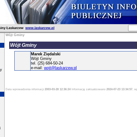
iny Łaskarzew
www.laskarzew.pl
Wójt Gminy
Wójt Gminy
Marek Ziędalski
Wójt Gminy
tel. (25) 684-50-24
e-mail:
wojt@laskarzew.pl
y
Data wprowadzenia informacji
2003-03-28 12:36:24
Informację zaktualizowano
2024-07-23 13:34:57
, w
i