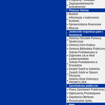
Programy / Strategie
Zagospodarowanie
przestrzenne
Finanse Gminy
Budżet
Informacje z wykonania
budżetu
Sprawozdania finansowe
Bilanse
Jednostki organizacyjne i
instytucje
Gminny Ośrodek Pomocy
Społecznej
Gminny Dom Kultury
Gminna Biblioteka Publiczn
Szkoła Podstawowa w
Dąbrowie z/s w Woli
Łaskarzewskiej
Szkoła Podstawowa w
Krzywdzie
Zespół Szkół w Izdebnie
Zespół Szkół w Starym
Pilczynie
Gminny Klub Dziecięcy
PROMYCZEK
Zamówienia publiczne
Plany Zamówień Publicznyc
Ogłoszenia Przetargowe
Zapytania Ofertowe
Rozeznanie rynku
Inne