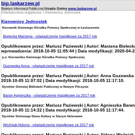
bip.laskarzew.pl
Biuletyn Informacji Publicznej
Urzędu Gminy
www.laskarzew.pl
Oświadczenia majątkowe
> Kierownicy Jednostek
Kierownicy Jednostek
Kierownik Gminnego Ośrodka Pomocy Społecznej w Łaskarzewie
Bielecka Marzena - oświadczenie majątkowe za 2017 rok
Opublikowane przez: Mariusz Paziewski | Autor: Marzena Bielecka
wprowadzenia: 2018-10-05 11:05:44 | Data modyfikacji: 2020-04-2
p.o. Kierownika Gminnego Ośrodka Pomocy Społecznej
Guzowska Anna - oświadczenie majątkowe za 2017 rok
Opublikowane przez: Mariusz Paziewski | Autor: Anna Guzowska
2018-10-05 11:07:02 | Data modyfikacji: 2018-10-05 11:17:10.
Dyrektor Gminnej Biblioteki Publicznej w Nowym Pilczynie
Baran Agnieszka - oświadczenie majątkowe za 2017 rok
Opublikowane przez: Mariusz Paziewski | Autor: Agnieszka Baran
2018-10-05 11:14:22 | Data modyfikacji: 2018-10-05 11:17:44.
Dyrektor Gminnego Domu Kultury w Starym Helenowie
Woźniak Aldona - oświadczenie majątkowe za 2017 rok
Opublikowane przez: Mariusz Paziewski | Autor: Aldona Woźniak