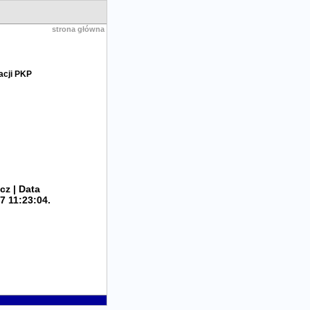
strona główna
acji PKP
cz | Data
7 11:23:04.