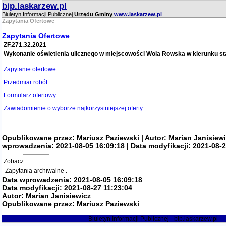
bip.laskarzew.pl
Biuletyn Informacji Publicznej
Urzędu Gminy
www.laskarzew.pl
Zapytania Ofertowe
Zapytania Ofertowe
ZF.271.32.2021
Wykonanie oświetlenia ulicznego w miejscowości Wola Rowska w kierunku st
Zapytanie ofertowe
Przedmiar robót
Formularz ofertowy
Zawiadomienie o wyborze najkorzystniejszej oferty
Opublikowane przez: Mariusz Paziewski | Autor: Marian Janisiewi
wprowadzenia: 2021-08-05 16:09:18 | Data modyfikacji: 2021-08-2
Zobacz:
Zapytania archiwalne
.
Data wprowadzenia:
2021-08-05 16:09:18
Data modyfikacji:
2021-08-27 11:23:04
Autor:
Marian Janisiewicz
Opublikowane przez:
Mariusz Paziewski
Biuletyn Informacji Publicznej - bip.laskarzew.pl