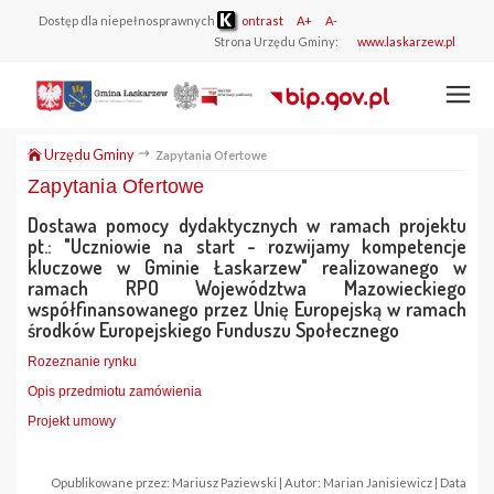
Dostęp dla niepełnosprawnych
ontrast
A+
A-
Strona Urzędu Gminy:
www.laskarzew.pl
Urzędu Gminy
Zapytania Ofertowe
Zapytania Ofertowe
Dostawa pomocy dydaktycznych w ramach projektu
pt.: "Uczniowie na start - rozwijamy kompetencje
kluczowe w Gminie Łaskarzew" realizowanego w
ramach RPO Województwa Mazowieckiego
współfinansowanego przez Unię Europejską w ramach
środków Europejskiego Funduszu Społecznego
Rozeznanie rynku
Opis przedmiotu zamówienia
Projekt umowy
Opublikowane przez: Mariusz Paziewski | Autor: Marian Janisiewicz | Data